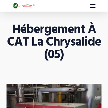
Menu
Skip
to
main
Hébergement À
content
CAT La Chrysalide
(05)