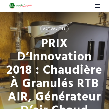
Menu
Skip
to
main
content
ACTUALITÉS
PRIX
D’Innovation
2018 : Chaudière
À Granulés RTB
AIR, Générateur