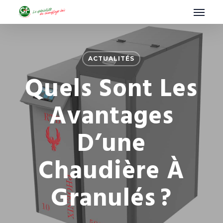
Menu
Skip
to
main
content
ACTUALITÉS
Quels Sont Les
Avantages
D’une
Chaudière À
Granulés ?